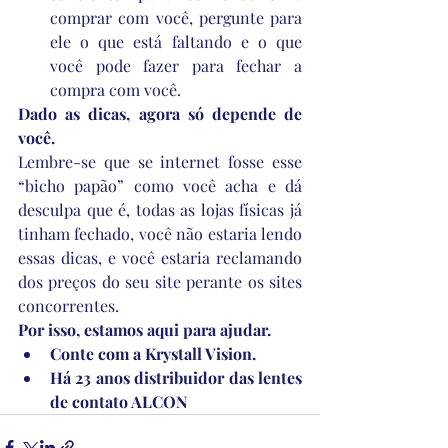
comprar com você, pergunte para 
ele o que está faltando e o que 
você pode fazer para fechar a 
compra com você.
Dado as dicas, agora só depende de 
você.
Lembre-se que se internet fosse esse 
“bicho papão” como você acha e dá 
desculpa que é, todas as lojas físicas já 
tinham fechado, você não estaria lendo 
essas dicas, e você estaria reclamando 
dos preços do seu site perante os sites 
concorrentes.
Por isso, estamos aqui para ajudar.
Conte com a Krystall Vision. 
Há 23 anos distribuidor das lentes 
de contato ALCON