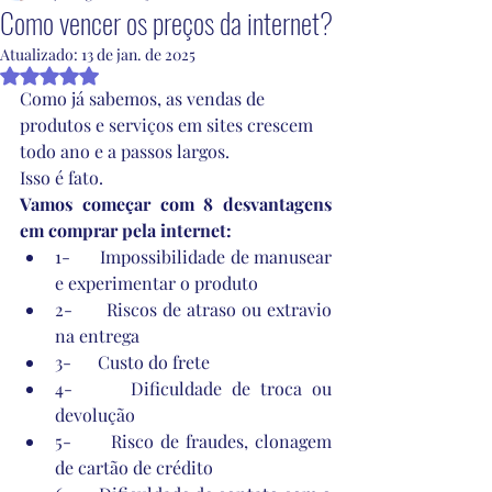
Como vencer os preços da internet?
Atualizado:
13 de jan. de 2025
Avaliado com NaN de 5 estrelas.
Como já sabemos, as vendas de 
produtos e serviços em sites crescem 
todo ano e a passos largos. 
Isso é fato.
Vamos começar com 8 desvantagens 
em comprar pela internet:
1-      Impossibilidade de manusear 
e experimentar o produto
2-      Riscos de atraso ou extravio 
na entrega
3-      Custo do frete
4-      Dificuldade de troca ou 
devolução
5-      Risco de fraudes, clonagem 
de cartão de crédito