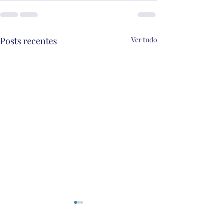
Posts recentes
Ver tudo
Descomplicando lentes de contato
Se o seu fornecedor não