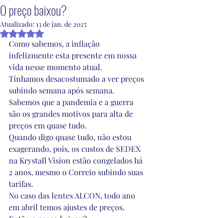
O preço baixou?
Atualizado:
13 de jan. de 2025
Avaliado com NaN de 5 estrelas.
Como sabemos, a inflação 
infelizmente esta presente em nossa 
vida nesse momento atual.
Tínhamos desacostumado a ver preços 
subindo semana após semana.
Sabemos que a pandemia e a guerra 
são os grandes motivos para alta de 
preços em quase tudo.
Quando digo quase tudo, não estou 
exagerando, pois, os custos de SEDEX 
na Krystall Vision estão congelados há 
2 anos, mesmo o Correio subindo suas 
tarifas.
No caso das lentes ALCON, todo ano 
em abril temos ajustes de preços.