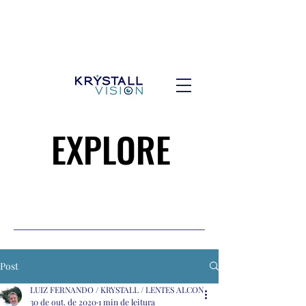
EXPLORE
EXPLORE
Post
LUIZ FERNANDO / KRYSTALL / LENTES ALCON
30 de out. de 2020
1 min de leitura