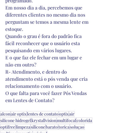
programado.
Em nosso dia a dia, percebemos que 
diferentes clientes no mesmo dia nos 
perguntam se temos a mesma lente em 
estoque.
Quando o grau é fora do padrão fica 
fácil reconhecer que o usuário esta 
pesquisando em vários lugares.
E o que faz ele fechar em um lugar e 
não em outro?
R- Atendimento, e dentro do 
atendimento está o pós venda que cria 
relacionamento com o usuário. 
O que falta para você fazer Pós Vendas 
em Lentes de Contato?
alcon
air optix
lentes de contato
optix
air
silicone hidrogel
krystallvision
multifocal
colorida
optifree
limpeza
silicone
barato
torica
soluçao