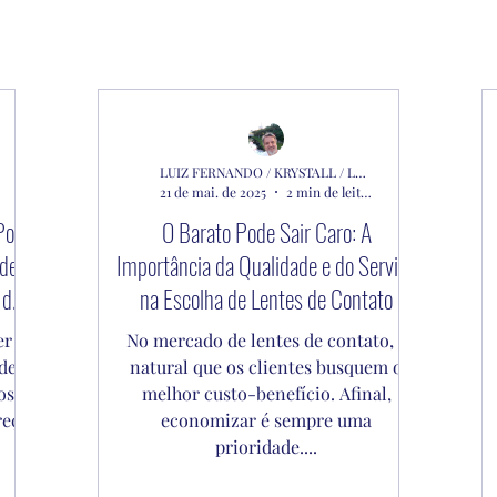
LUIZ FERNANDO / KRYSTALL / LENTES ALCON
21 de mai. de 2025
2 min de leitura
Por
O Barato Pode Sair Caro: A
 de
Importância da Qualidade e do Serviço
 do
na Escolha de Lentes de Contato
er
No mercado de lentes de contato, é
de
natural que os clientes busquem o
os?
melhor custo-benefício. Afinal,
reço
economizar é sempre uma
prioridade....