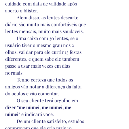
cuidado com data de validade após 
aberto o blister.
	Alem disso, as lentes descarte 
diário são muito mais confortáveis que 
lentes mensais, muito mais saudaveis.
	Uma caixa com 30 lentes, se o 
usuário tiver o mesmo grau nos 2 
olhos, vai dar para ele curtir 15 festas 
diferentes, e quem sabe ele tambem 
passe a usar mais vezes em dias 
normais.
	Tenho certeza que todos os 
amigos vão notar a diferença da falta 
do oculos e vão comentar.
	O seu cliente terá orgulho em 
dizer 
"me mimei, me mimei, me 
mimei" 
e indicará voce.
	De um cliente satisfeito, estudos 
comprovam que ele cria mais 10 