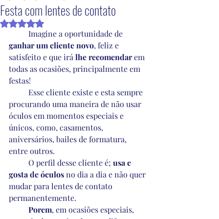
Festa com lentes de contato
Avaliado com NaN de 5 estrelas.
	Imagine a oportunidade de 
ganhar um cliente novo
, feliz e 
satisfeito e que irá 
lhe recomendar 
em 
todas as ocasiões, principalmente em 
festas!
	Esse cliente existe e esta sempre 
procurando uma maneira de não usar 
óculos em momentos especiais e 
únicos, como, casamentos, 
aniversários, bailes de formatura, 
entre outros.
	O perfil desse cliente é; 
usa e 
gosta de óculos
 no dia a dia e não quer 
mudar para lentes de contato 
permanentemente.
	Porem
, em ocasiões especiais, 